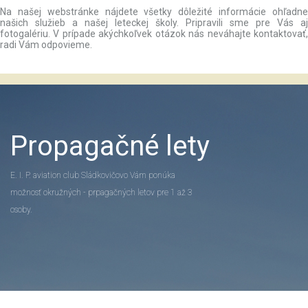
Na našej webstránke nájdete všetky dôležité informácie ohľadne
našich služieb a našej leteckej školy. Pripravili sme pre Vás aj
fotogalériu. V prípade akýchkoľvek otázok nás neváhajte kontaktovať,
radi Vám odpovieme.
Propagačné lety
E. I. P. aviation club Sládkovičovo Vám ponúka
možnosť okružných - prpagačných letov pre 1 až 3
osoby.