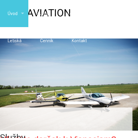
Úvod
Služby
Letecká škola
Lietadlá
Letiská
Cenník
Kontakt
Služby