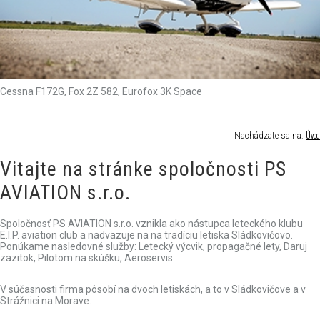
Cessna F172G, Fox 2Z 582, Eurofox 3K Space
Úvod
Nachádzate sa na:
Vitajte na stránke spoločnosti PS
AVIATION s.r.o.
Spoločnosť PS AVIATION s.r.o. vznikla ako nástupca leteckého klubu
E.I.P. aviation club a nadväzuje na na tradíciu letiska Sládkovičovo.
Ponúkame nasledovné služby: Letecký výcvik, propagačné lety, Daruj
zazitok, Pilotom na skúšku, Aeroservis.
V súčasnosti firma pôsobí na dvoch letiskách, a to v Sládkovičove a v
Strážnici na Morave.