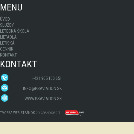
MENU
ÚVOD
SLUŽBY
LETECKÁ ŠKOLA
LIETADLÁ
LETISKÁ
CENNÍK
KONTAKT
KONTAKT
+421 905 100 651
INFO@PSAVIATION.SK
WWW.PSAVIATION.SK
TVORBA WEB STRÁNOK
OD GRANDIOSOFT