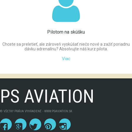
Pilotom na skúšku
Chcete sa preletieť, ale zároveň vyskúšať niečo nové a zažiť poriadnu
dávku adrenalínu? Absolvujte náš kurz pilota.
Viac
PS AVIATION
© VŠETKY PRÁVA VYHRADENÉ - WWW.PSAVIATION.SK