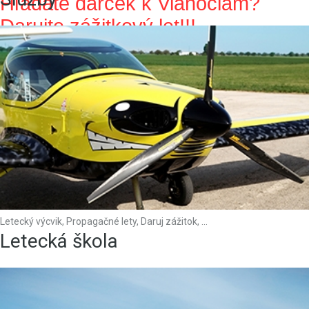
Hľadáte darček k Vianociam? 
Darujte zážitkový let!!!
Propagačné
lety
Letecký výcvik, Propagačné lety, Daruj zážitok, ...
Letecká škola