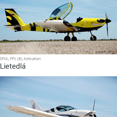
SFUL, PPL (A), Inštruktori
Lietedlá